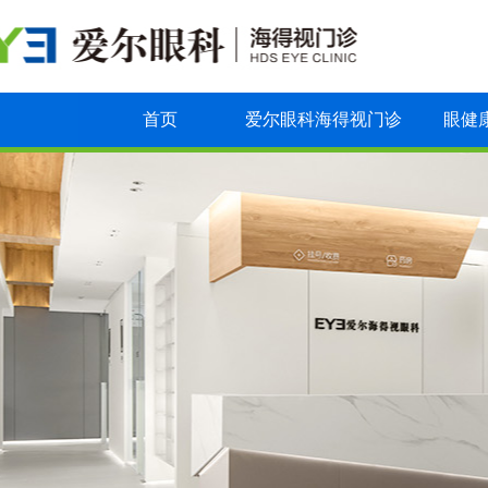
首页
爱尔眼科海得视门诊
眼健