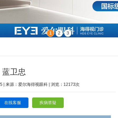
1
2
3
蓝卫忠
5:15 | 来源：爱尔海得视眼科 | 浏览：
12173
次
在线客服
疾病答疑