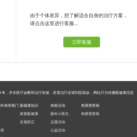
由于个体差异，想了解适合自身的治疗方案，
请点击这里进行客服...
立即客服
参考，并非医疗诊断和治疗依据，若需治疗还请到院就诊，网站只为传播眼健康信息
眼科海得视门
眼健康知识
体验活动
角膜塑形镜
家庭眼健康
眼科小医生
角膜塑形镜
近视矫正
志愿活动
环境
公益活动