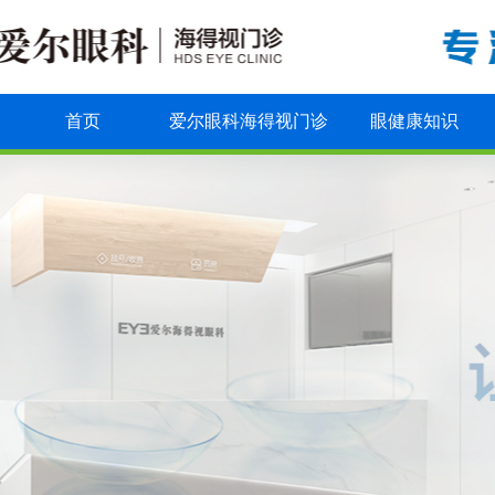
首页
爱尔眼科海得视门诊
眼健康知识