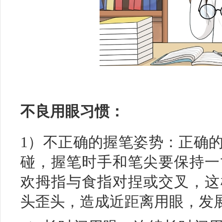
不良用眼习惯：
1）不正确的握笔姿势：正确
碰，握笔时手和笔尖要保持一
欢拇指与食指对捏或交叉，这
头歪头，造成近距离用眼，发