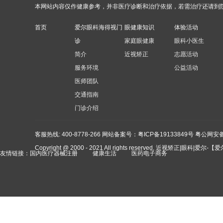
本网站内容仅作健康参考，并非医疗诊断和治疗依据，若需治疗还请到
首页
爱尔眼科海得视门
眼健康知识
体验活动
诊
家庭眼健康
眼科小医生
简介
近视矫正
志愿活动
服务环境
公益活动
医师团队
交通指南
门诊介绍
客服热线: 400-8778-266
网站备案号：粤ICP备19133849号 粤公网安备4
Copyright @ 2000 - 2021 All rights reserved. 近视矫正|眼
友情链接：
国内医疗器械注册
健康生活
医药电子商务