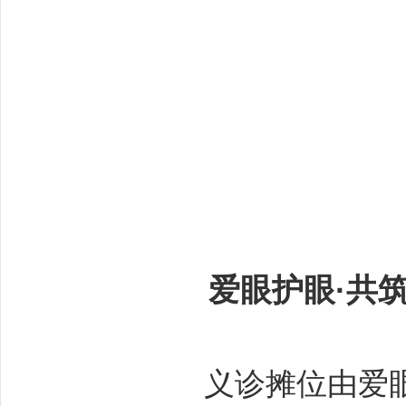
爱眼护眼·共筑
义诊摊位由爱