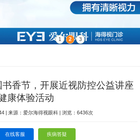
1
2
3
国书香节，开展近视防控公益讲座
健康体验活动
9:44 | 来源：爱尔海得视眼科 | 浏览：
6436
次
在线客服
疾病答疑