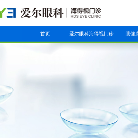
首页
爱尔眼科海得视门诊
眼健